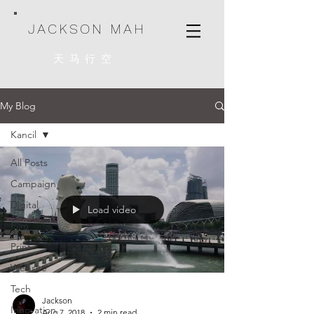
JACKSON MAH
天马行空
My Blog
Kancil
All Posts
Campaign
Digital
Load video
Film
Print
Website
Tech
Jackson
Innovation
Aug 7, 2018
2 min read