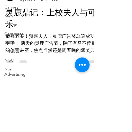
Cannes
灵鹿鼎记：上校夫人与可
Kancil
乐
Design
Corporate
恭喜老爷！贺喜夫人！灵鹿广告奖总算成功蜕
Music
变了！ 两天的灵鹿广告节，除了有马不停蹄
的创意讲座，焦点当然还是周五晚的颁奖典
Product
礼。 对我来说，今届的颁奖典礼肯定是马来
NGO
西亚［第二代］创意人和［新生第三代］的较
Non
劲！ 何为第二第三代？稿末有说明。 今届的
Advertising
金银铜奖，不说。...
Daily
Notes
OOH