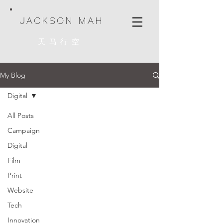
JACKSON MAH
天马行空
My Blog
Digital
All Posts
Campaign
Digital
Film
Print
Website
Tech
Innovation