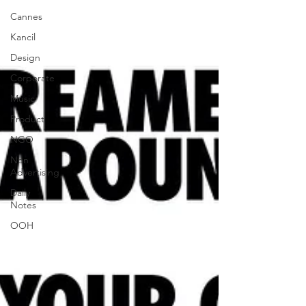
Cannes
Kancil
Design
Corporate
Music
Product
NGO
Non
Advertising
Daily
Notes
OOH