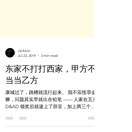
Jackson
Jul 23, 2019
3 min read
东家不打打西家，甲方不
当当乙方
康城过了，跳槽就流行起来。 我不应怪罪金
狮，问题其实早就出在铅笔 —— 人家在五月
D&AD 领奖后就递上了辞呈，加上两三个月
的离职通知期，七月开始 ‘流行’ 转战实属常
事。 那广告人辞职的原因就是铅笔、金狮、