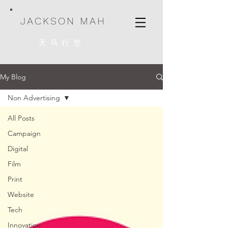
JACKSON MAH
天马行空
My Blog
Non Advertising
All Posts
Campaign
Digital
Film
Print
Website
Tech
Innovation