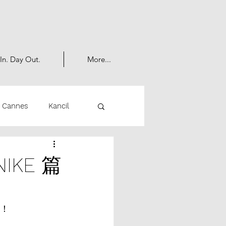
In. Day Out.
More...
Cannes
Kancil
s
OOH
KE 篇
避！