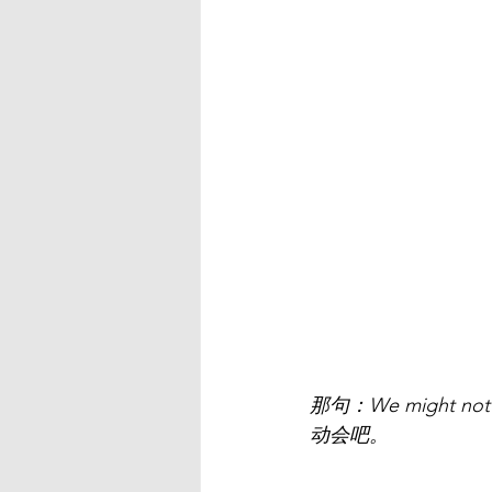
那句：We might not
动会吧。