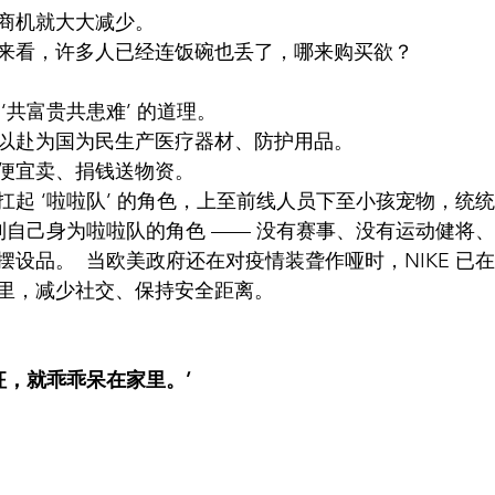
商机就大大减少。
来看，许多人已经连饭碗也丢了，哪来购买欲？
‘共富贵共患难’ 的道理。
以赴为国为民生产医疗器材、防护用品。
便宜卖、捐钱送物资。
起 ‘啦啦队’ 的角色，上至前
线人员下至小孩宠物，统统
白到自己身为啦啦队的角色 —— 没有赛事、没有运动健将
设品。  当欧美政府还在对疫情装聋作哑时，NIKE 已在
里，减少社交、保持安全距离。
征，就乖乖呆在家里。’