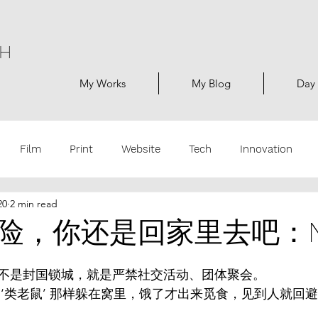
H
My Works
My Blog
Day 
Film
Print
Website
Tech
Innovation
20
2 min read
ic
Product
NGO
Non Advertising
Daily Note
险，你还是回家里去吧：NI
不是封国锁城，就是严禁社交活动、团体聚会。
 ‘类老鼠’ 那样躲在窝里，饿了才出来觅食，见到人就回