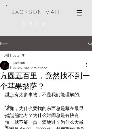
JACKSON MAH
天马行空
Post
All Posts
Jackson
All Posts
Jul 25, 2020
2 min read
方圆五百里，竟然找不到一
Campaign
个苹果披萨？
Digital
世上有太多事物，不是我们能理解的。
Film
Print
诸如，为什么要找的东西总是藏在最早
找过的地方？为什么时间总是有快有
Website
慢，就不能一点一滴地过？为什么大减
Tech