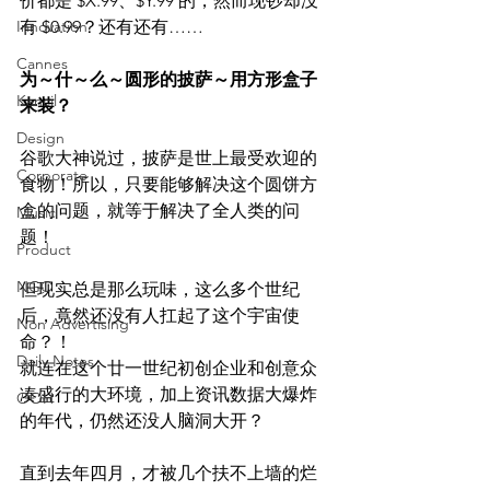
价都是 $X.99、$Y.99 的，然而现钞却没
Innovation
有 $0.99？还有还有……
Cannes
为～什～么～圆形的披萨～用方形盒子
Kancil
来装？
Design
谷歌大神说过，披萨是世上最受欢迎的
Corporate
食物！所以，只要能够解决这个圆饼方
盒的问题，就等于解决了全人类的问
Music
题！
Product
NGO
但现实总是那么玩味，这么多个世纪
后，竟然还没有人扛起了这个宇宙使
Non Advertising
命？！
Daily Notes
就连在这个廿一世纪初创企业和创意众
凑盛行的大环境，加上资讯数据大爆炸
OOH
的年代，仍然还没人脑洞大开？
直到去年四月，才被几个扶不上墙的烂